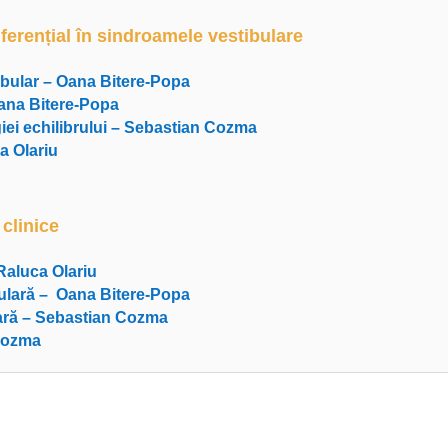
iferențial în sindroamele vestibulare
tibular – Oana Bitere-Popa
Oana Bitere-Popa
ogiei echilibrului – Sebastian Cozma
a Olariu
 clinice
 Raluca Olariu
ibulară – Oana Bitere-Popa
ară – Sebastian Cozma
 Cozma