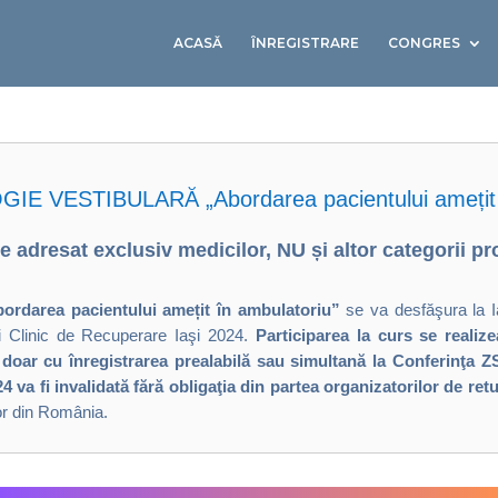
ACASĂ
ȊNREGISTRARE
CONGRES
E VESTIBULARĂ „Abordarea pacientului amețit î
e adresat exclusiv medicilor, NU și altor categorii pr
ordarea pacientului amețit în ambulatoriu”
se va desfăşura la 
lui Clinic de Recuperare Iaşi 2024.
Participarea la curs se realize
ă doar cu înregistrarea prealabilă sau simultană la Conferinţa 
 va fi invalidată fără obligaţia din partea organizatorilor de re
or din România.