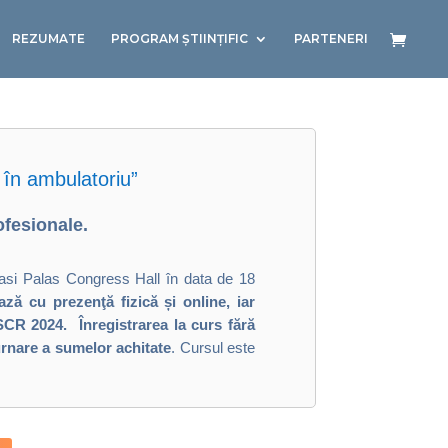
REZUMATE
PROGRAM ȘTIINȚIFIC
PARTENERI
n ambulatoriu”
ofesionale.
Iasi Palas Congress Hall în data de 18
ază cu prezenţă fizică și online, iar
ZSCR 2024. Înregistrarea la curs fără
turnare a sumelor achitate
. Cursul este