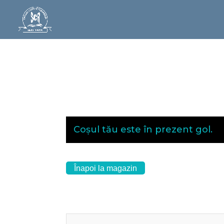
Coșul tău este în prezent gol.
Înapoi la magazin