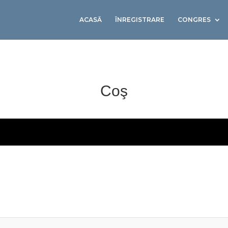
ACASĂ
ȊNREGISTRARE
CONGRES
Coş