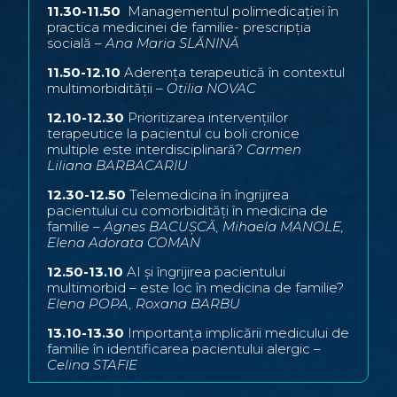
11.30-11.50
Managementul polimedicației în
practica medicinei de familie- prescripția
socială –
Ana Maria SLĂNINĂ
11.50-12.10
Aderența terapeutică în contextul
multimorbidității –
Otilia NOVAC
12.10-12.30
Prioritizarea intervențiilor
terapeutice la pacientul cu boli cronice
multiple este interdisciplinară?
Carmen
Liliana BARBACARIU
12.30-12.50
Telemedicina în îngrijirea
pacientului cu comorbidități în medicina de
familie –
Agnes BACUȘCĂ, Mihaela MANOLE,
Elena Adorata COMAN
12.50-13.10
AI și îngrijirea pacientului
multimorbid – este loc în medicina de familie?
Elena POPA, Roxana BARBU
13.10-13.30
Importanța implicării medicului de
familie în identificarea pacientului alergic –
Celina STAFIE