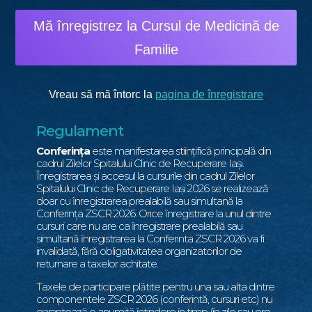
Mă înregistrez la Cursul de Medicină de
Familie
Vreau să mă întorc la
pagina de înregistrare
Regulament
Conferința
este manifestarea stiințifică principală din
cadrul Zilelor Spitalului Clinic de Recuperare Iaşi.
Înregistrarea şi accesul la cursurile din cadrul Zilelor
Spitalului Clinic de Recuperare Iași 2026 se realizează
doar cu ȋnregistrarea prealabilă sau simultană la
Conferința ZSCR 2026. Orice ȋnregistrare la unul dintre
cursuri care nu are ca ȋnregistrare prealabilă sau
simultană ȋnregistrarea la Conferinta ZSCR 2026 va fi
invalidată, fără obligativitatea organizatorilor de
returnare a taxelor achitate.
Taxele de participare plătite pentru una sau alta dintre
componentele ZSCR 2026 (conferintă, cursuri etc) nu
garantează o anumită întindere în timp (în zile sau ore