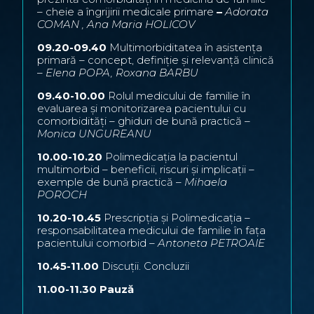
– cheie a îngrijirii medicale primare
–
Adorata
COMAN , Ana Maria HOLICOV
09.20-09.40
Multimorbiditatea în asistența
primară – concept, definiție și relevanță clinică
–
Elena POPA, Roxana BARBU
09.40-10.00
Rolul medicului de familie în
evaluarea și monitorizarea pacientului cu
comorbidități – ghiduri de bună practică –
Monica UNGUREANU
10.00-10.20
Polimedicația la pacientul
multimorbid – beneficii, riscuri și implicații –
exemple de bună practică –
Mihaela
POROCH
10.20-10.45
Prescripția și Polimedicația –
responsabilitatea medicului de familie în fața
pacientului comorbid –
Antoneta PETROAIE
10.45-11.00
Discuții. Concluzii
11.00-11.30 Pauză